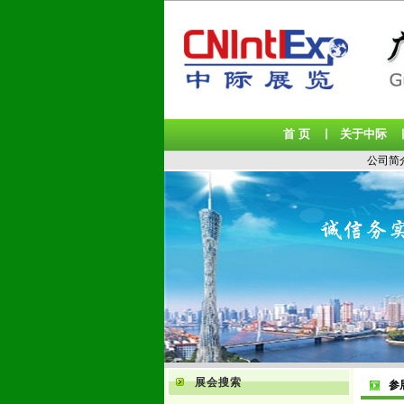
首 页
关于中际
丨
公司简
展会搜索
参