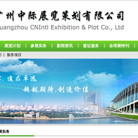
展览计划
参展实务
新闻资讯
签证服务
全球展特刊
丨
丨
丨
丨
丨
介
丨
服务项目
展实务