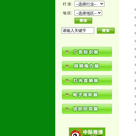
行 业:
地 区: