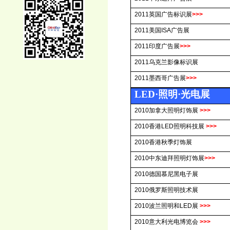
2011
英国广告标识展
>>>
2011
美国
ISA
广告展
2011
印度广告展
>>>
2011
乌克兰影像标识展
2011
墨西哥广告展
>>>
LED
·
照明
·
光电展
2010
加拿大照明灯饰展
>>>
2010
香港
LED
照明科技展
>>>
2010
香港秋季灯饰展
2010
中东迪拜照明灯饰展
>>>
2010
德国慕尼黑电子展
2010
俄罗斯照明技术展
2010
波兰照明和
LED
展
>>>
2010
意大利光电博览会
>>>