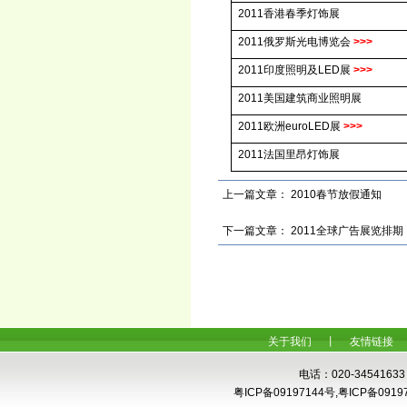
2011
香港春季灯饰展
2011
俄罗斯光电博览会
>>>
2011
印度照明及
LED
展
>>>
2011
美国建筑商业照明展
2011
欧洲
euroLED
展
>>>
2011
法国里昂灯饰展
上一篇文章：
2010春节放假通知
下一篇文章：
2011全球广告展览排期
关于我们
丨
友情链接
电话：020-34541633
粤ICP备09197144号,粤ICP备